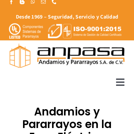
Skip
to
Desde 1969 – Seguridad, Servicio y Calidad
content
Tog
Nav
Artículos
Andamios y
Proyectos
Pararrayos en la