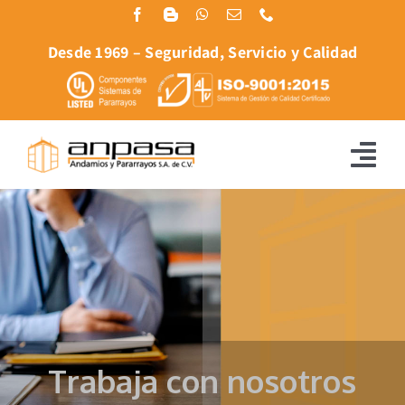
Skip
to
Desde 1969 – Seguridad, Servicio y Calidad
content
Tog
Nav
Inicio
Nosotros
Productos y Servicios
Proyectos
Trabaja con nosotros
Ubicaciones