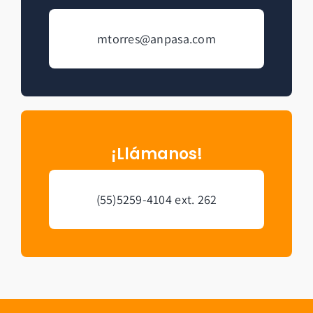
mtorres@anpasa.com
¡Llámanos!
(55)5259-4104
ext. 262